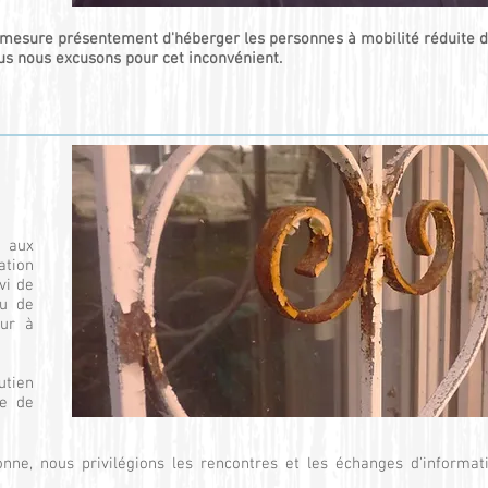
 mesure présentement d'héberger les personnes à mobilité réduite d
us
nous excusons pour cet
inconvénient.
t aux
ation
vi de
eu de
our à
tien
me de
ne, nous privilégions les rencontres et les échanges d’informat