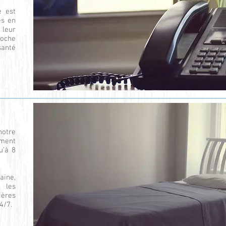
e est
es en
 leur
roche
santé
notre
ment
u’à 8
aine,
 les
ières
24/7.